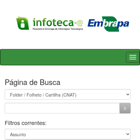
Skip
navigation
Página de Busca
Filtros correntes: