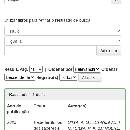
Utilizar filtros para refinar o resultado de busca.
Result./Pág.
|
Ordenar por
Ordenar
Registro(s)
Resultado 1-1 de 1.
Ano de
Título
Autor(es)
publicação
2025
Rede territórios
SILVA, A. G.
;
ESTANISLAU, F.
dos saberes e
M.
;
SILVA, R. K. da
;
NOBRE,