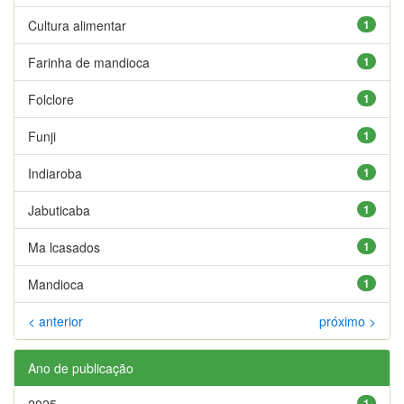
Cultura alimentar
1
Farinha de mandioca
1
Folclore
1
Funji
1
Indiaroba
1
Jabuticaba
1
Ma lcasados
1
Mandioca
1
< anterior
próximo >
Ano de publicação
2025
1