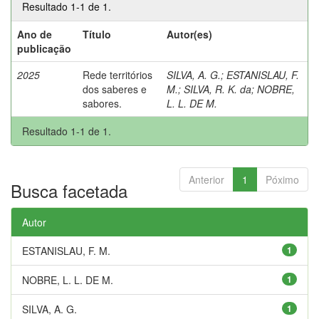
Resultado 1-1 de 1.
Ano de
Título
Autor(es)
publicação
2025
Rede territórios
SILVA, A. G.
;
ESTANISLAU, F.
dos saberes e
M.
;
SILVA, R. K. da
;
NOBRE,
sabores.
L. L. DE M.
Resultado 1-1 de 1.
Anterior
1
Póximo
Busca facetada
Autor
ESTANISLAU, F. M.
1
NOBRE, L. L. DE M.
1
SILVA, A. G.
1