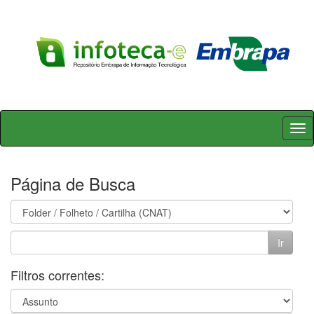
Skip
navigation
Página de Busca
Filtros correntes: