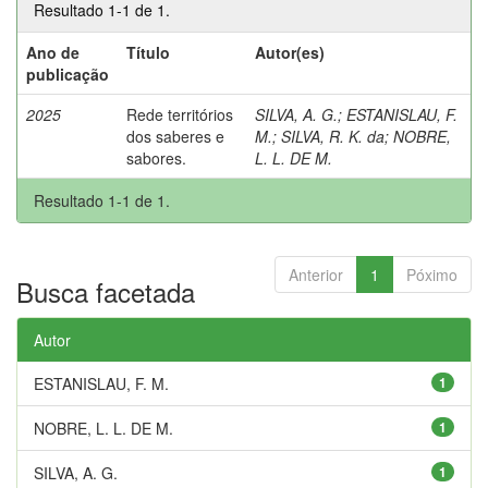
Resultado 1-1 de 1.
Ano de
Título
Autor(es)
publicação
2025
Rede territórios
SILVA, A. G.
;
ESTANISLAU, F.
dos saberes e
M.
;
SILVA, R. K. da
;
NOBRE,
sabores.
L. L. DE M.
Resultado 1-1 de 1.
Anterior
1
Póximo
Busca facetada
Autor
ESTANISLAU, F. M.
1
NOBRE, L. L. DE M.
1
SILVA, A. G.
1