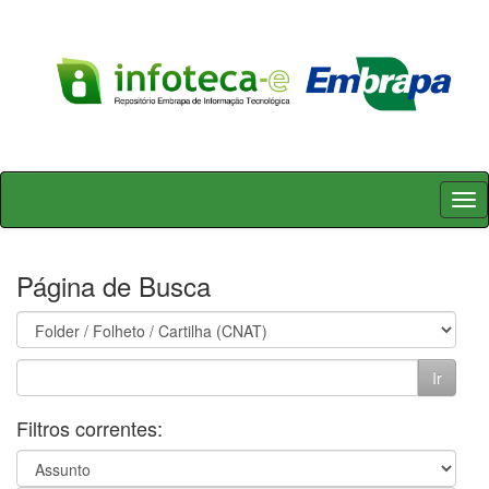
Skip
navigation
Página de Busca
Filtros correntes: