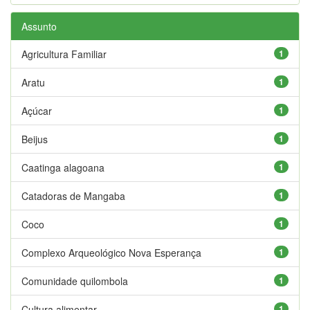
Assunto
Agricultura Familiar
1
Aratu
1
Açúcar
1
Beijus
1
Caatinga alagoana
1
Catadoras de Mangaba
1
Coco
1
Complexo Arqueológico Nova Esperança
1
Comunidade quilombola
1
Cultura alimentar
1