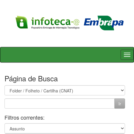
Skip
navigation
Página de Busca
Filtros correntes: