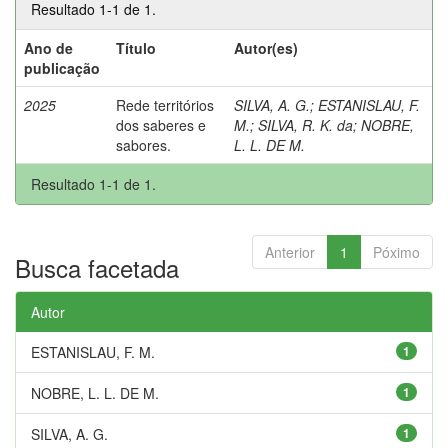
Resultado 1-1 de 1.
Ano de
Título
Autor(es)
publicação
2025
Rede territórios
SILVA, A. G.
;
ESTANISLAU, F.
dos saberes e
M.
;
SILVA, R. K. da
;
NOBRE,
sabores.
L. L. DE M.
Resultado 1-1 de 1.
Anterior
1
Póximo
Busca facetada
Autor
ESTANISLAU, F. M.
1
NOBRE, L. L. DE M.
1
SILVA, A. G.
1