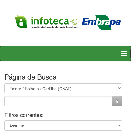
Skip
navigation
Página de Busca
Filtros correntes: