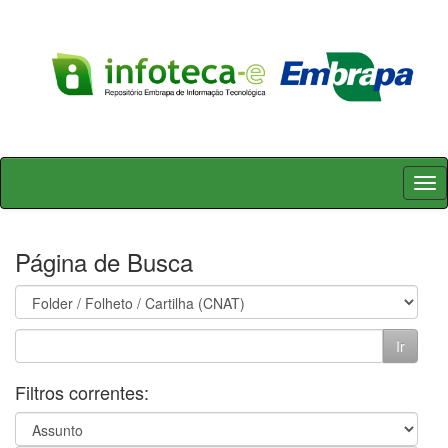
Skip
navigation
Página de Busca
Filtros correntes: