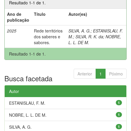
Resultado 1-1 de 1.
Ano de
Título
Autor(es)
publicação
2025
Rede territórios
SILVA, A. G.
;
ESTANISLAU, F.
dos saberes e
M.
;
SILVA, R. K. da
;
NOBRE,
sabores.
L. L. DE M.
Resultado 1-1 de 1.
Anterior
1
Póximo
Busca facetada
Autor
ESTANISLAU, F. M.
1
NOBRE, L. L. DE M.
1
SILVA, A. G.
1