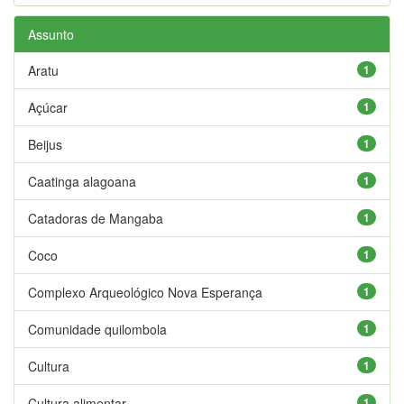
Assunto
Aratu
1
Açúcar
1
Beijus
1
Caatinga alagoana
1
Catadoras de Mangaba
1
Coco
1
Complexo Arqueológico Nova Esperança
1
Comunidade quilombola
1
Cultura
1
Cultura alimentar
1