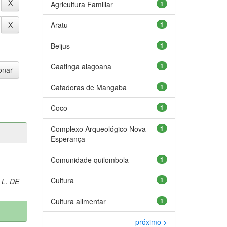
Agricultura Familiar
1
Aratu
1
Beijus
1
Caatinga alagoana
1
Catadoras de Mangaba
1
Coco
1
Complexo Arqueológico Nova
1
Esperança
Comunidade quilombola
1
Cultura
1
 L. DE
Cultura alimentar
1
próximo >