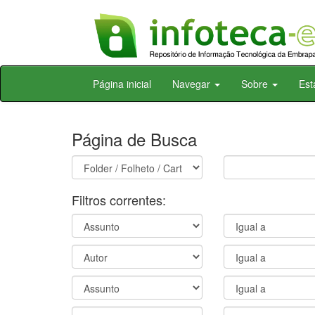
Skip
Página inicial
Navegar
Sobre
Est
navigation
Página de Busca
Filtros correntes: