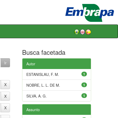
Busca facetada
Autor
ESTANISLAU, F. M.
1
NOBRE, L. L. DE M.
1
SILVA, A. G.
1
Assunto