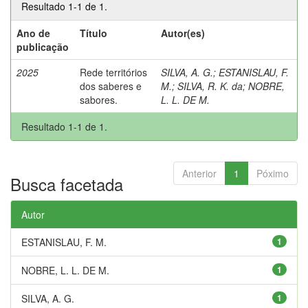
Resultado 1-1 de 1.
Ano de
Título
Autor(es)
publicação
2025
Rede territórios
SILVA, A. G.
;
ESTANISLAU, F.
dos saberes e
M.
;
SILVA, R. K. da
;
NOBRE,
sabores.
L. L. DE M.
Resultado 1-1 de 1.
Anterior
1
Póximo
Busca facetada
Autor
ESTANISLAU, F. M.
1
NOBRE, L. L. DE M.
1
SILVA, A. G.
1