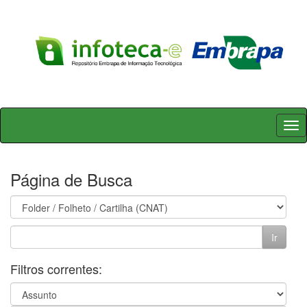
Skip
navigation
Página de Busca
Filtros correntes: