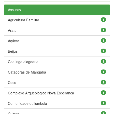
Assunto
Agricultura Familiar
1
Aratu
1
Açúcar
1
Beijus
1
Caatinga alagoana
1
Catadoras de Mangaba
1
Coco
1
Complexo Arqueológico Nova Esperança
1
Comunidade quilombola
1
Cultura
1