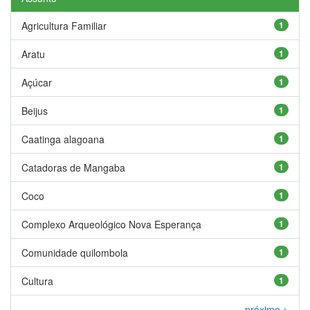
Agricultura Familiar
1
Aratu
1
Açúcar
1
Beijus
1
Caatinga alagoana
1
Catadoras de Mangaba
1
Coco
1
Complexo Arqueológico Nova Esperança
1
Comunidade quilombola
1
Cultura
1
próximo >