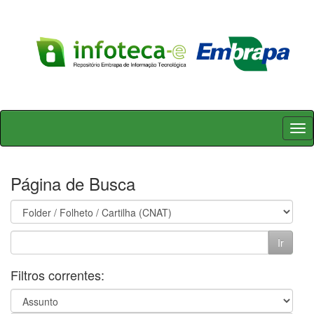
Skip
navigation
Página de Busca
Filtros correntes: