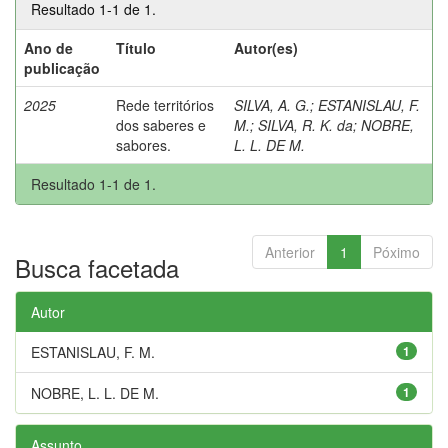
Resultado 1-1 de 1.
Ano de
Título
Autor(es)
publicação
2025
Rede territórios
SILVA, A. G.
;
ESTANISLAU, F.
dos saberes e
M.
;
SILVA, R. K. da
;
NOBRE,
sabores.
L. L. DE M.
Resultado 1-1 de 1.
Anterior
1
Póximo
Busca facetada
Autor
ESTANISLAU, F. M.
1
NOBRE, L. L. DE M.
1
Assunto