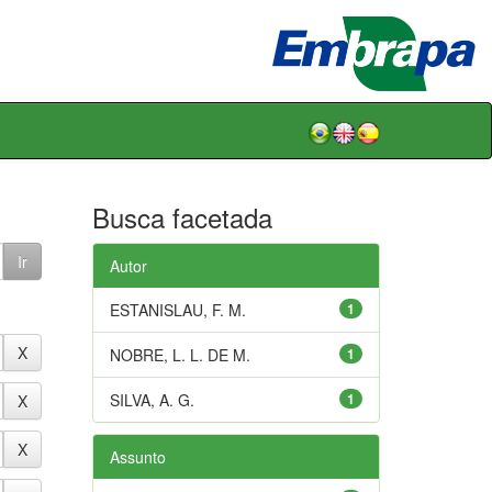
Busca facetada
Autor
ESTANISLAU, F. M.
1
NOBRE, L. L. DE M.
1
SILVA, A. G.
1
Assunto