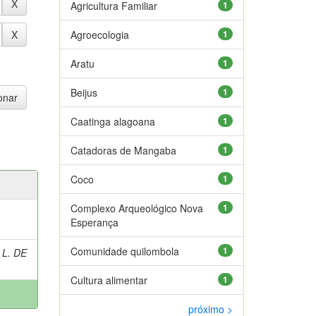
Agricultura Familiar
1
Agroecologia
1
Aratu
1
Beijus
1
Caatinga alagoana
1
Catadoras de Mangaba
1
Coco
1
Complexo Arqueológico Nova
1
Esperança
Comunidade quilombola
1
 L. DE
Cultura alimentar
1
próximo >