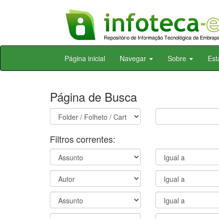
Skip
Página inicial
Navegar
Sobre
Est
navigation
Página de Busca
Filtros correntes: