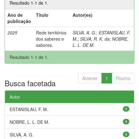
Resultado 1-1 de 1.
Ano de
Título
Autor(es)
publicação
2025
Rede territórios
SILVA, A. G.
;
ESTANISLAU, F.
dos saberes e
M.
;
SILVA, R. K. da
;
NOBRE,
sabores.
L. L. DE M.
Resultado 1-1 de 1.
Anterior
1
Póximo
Busca facetada
Autor
ESTANISLAU, F. M.
1
NOBRE, L. L. DE M.
1
SILVA, A. G.
1