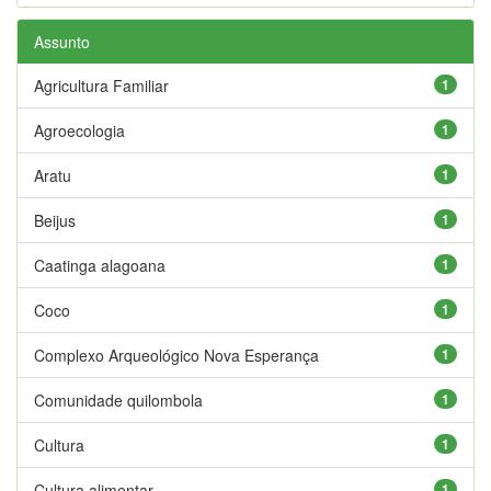
Assunto
Agricultura Familiar
1
Agroecologia
1
Aratu
1
Beijus
1
Caatinga alagoana
1
Coco
1
Complexo Arqueológico Nova Esperança
1
Comunidade quilombola
1
Cultura
1
Cultura alimentar
1