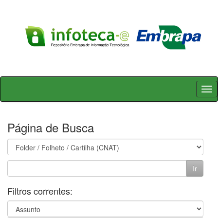
Skip
navigation
Página de Busca
Filtros correntes: