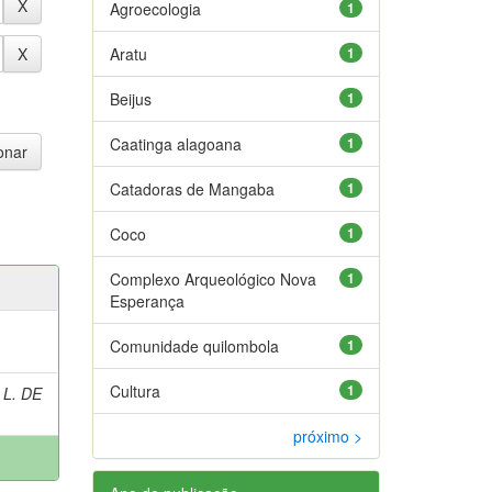
Agroecologia
1
Aratu
1
Beijus
1
Caatinga alagoana
1
Catadoras de Mangaba
1
Coco
1
Complexo Arqueológico Nova
1
Esperança
Comunidade quilombola
1
Cultura
1
 L. DE
próximo >