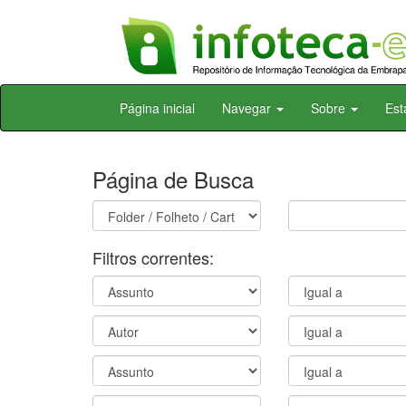
Skip
Página inicial
Navegar
Sobre
Est
navigation
Página de Busca
Filtros correntes: