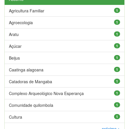
Agricultura Familiar
1
Agroecologia
1
Aratu
1
Açúcar
1
Beijus
1
Caatinga alagoana
1
Catadoras de Mangaba
1
Complexo Arqueológico Nova Esperança
1
Comunidade quilombola
1
Cultura
1
próximo >