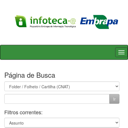
Skip
navigation
Página de Busca
Filtros correntes: