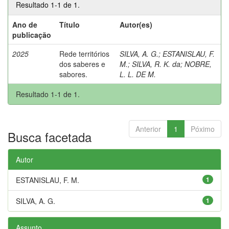
Resultado 1-1 de 1.
Ano de
Título
Autor(es)
publicação
2025
Rede territórios
SILVA, A. G.
;
ESTANISLAU, F.
dos saberes e
M.
;
SILVA, R. K. da
;
NOBRE,
sabores.
L. L. DE M.
Resultado 1-1 de 1.
Anterior
1
Póximo
Busca facetada
Autor
ESTANISLAU, F. M.
1
SILVA, A. G.
1
Assunto