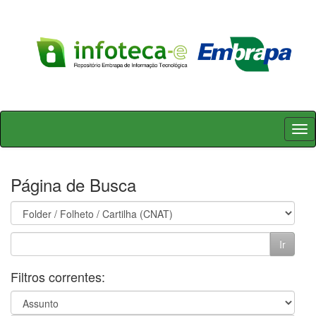
Skip
navigation
Página de Busca
Filtros correntes: