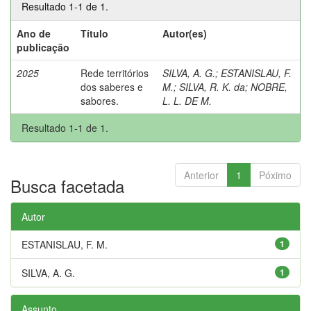
Resultado 1-1 de 1.
Ano de
Título
Autor(es)
publicação
2025
Rede territórios
SILVA, A. G.
;
ESTANISLAU, F.
dos saberes e
M.
;
SILVA, R. K. da
;
NOBRE,
sabores.
L. L. DE M.
Resultado 1-1 de 1.
Anterior
1
Póximo
Busca facetada
Autor
ESTANISLAU, F. M.
1
SILVA, A. G.
1
Assunto