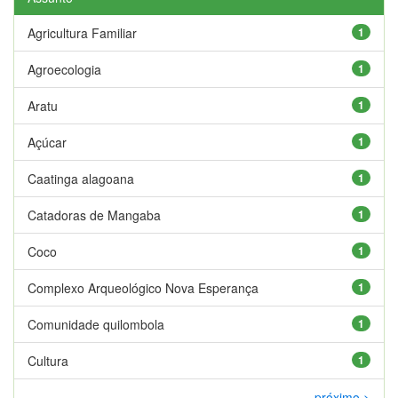
Agricultura Familiar
1
Agroecologia
1
Aratu
1
Açúcar
1
Caatinga alagoana
1
Catadoras de Mangaba
1
Coco
1
Complexo Arqueológico Nova Esperança
1
Comunidade quilombola
1
Cultura
1
próximo >