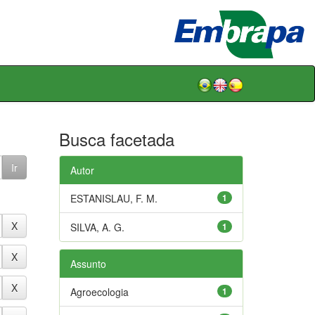
Busca facetada
Autor
ESTANISLAU, F. M.
1
SILVA, A. G.
1
Assunto
Agroecologia
1