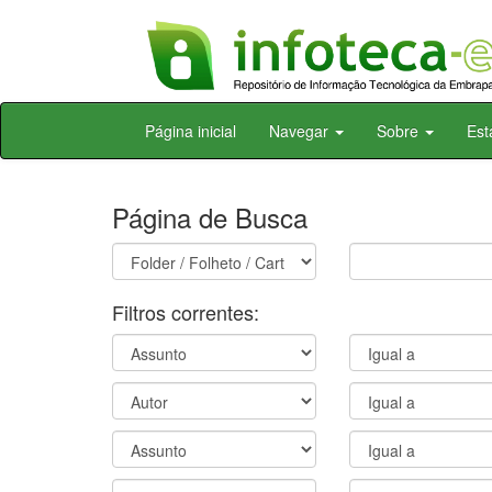
Skip
Página inicial
Navegar
Sobre
Est
navigation
Página de Busca
Filtros correntes: