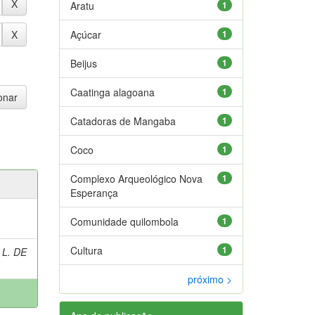
Aratu
1
Açúcar
1
Beijus
1
Caatinga alagoana
1
Catadoras de Mangaba
1
Coco
1
Complexo Arqueológico Nova
1
Esperança
Comunidade quilombola
1
Cultura
1
 L. DE
próximo >