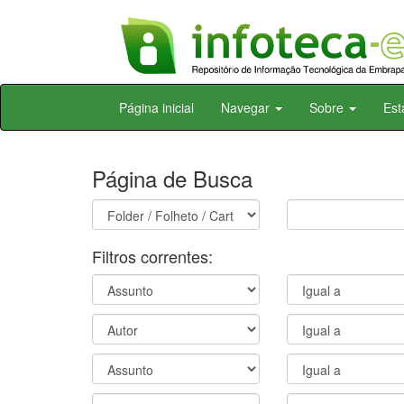
Skip
Página inicial
Navegar
Sobre
Est
navigation
Página de Busca
Filtros correntes: