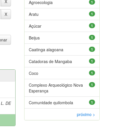
Agroecologia
1
Aratu
1
Açúcar
1
Beijus
1
Caatinga alagoana
1
Catadoras de Mangaba
1
Coco
1
Complexo Arqueológico Nova
1
Esperança
Comunidade quilombola
1
 L. DE
próximo >