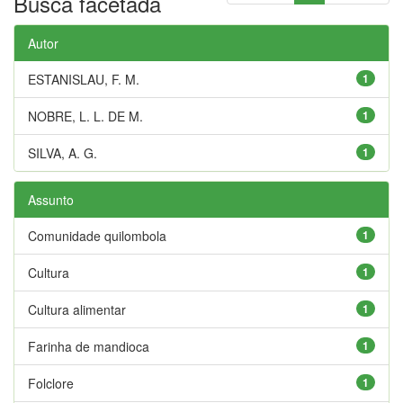
Busca facetada
Autor
ESTANISLAU, F. M.
1
NOBRE, L. L. DE M.
1
SILVA, A. G.
1
Assunto
Comunidade quilombola
1
Cultura
1
Cultura alimentar
1
Farinha de mandioca
1
Folclore
1