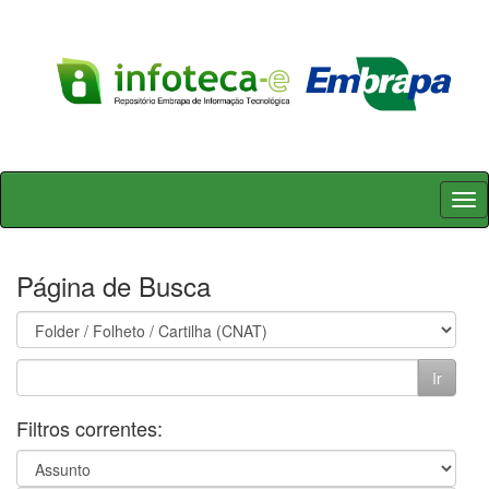
Skip
navigation
Página de Busca
Filtros correntes: