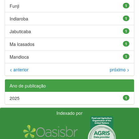
Funji
1
Indiaroba
1
Jabuticaba
1
Ma lcasados
1
Mandioca
1
< anterior
próximo >
Ano de publicação
2025
1
Indexado por