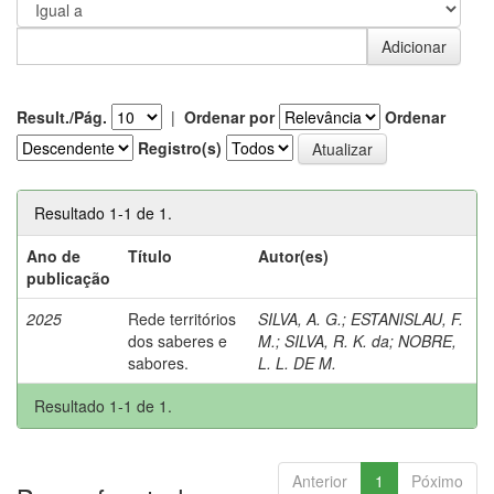
Result./Pág.
|
Ordenar por
Ordenar
Registro(s)
Resultado 1-1 de 1.
Ano de
Título
Autor(es)
publicação
2025
Rede territórios
SILVA, A. G.
;
ESTANISLAU, F.
dos saberes e
M.
;
SILVA, R. K. da
;
NOBRE,
sabores.
L. L. DE M.
Resultado 1-1 de 1.
Anterior
1
Póximo