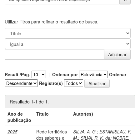
Utilizar filtros para refinar o resultado de busca.
Result./Pág.
|
Ordenar por
Ordenar
Registro(s)
Resultado 1-1 de 1.
Ano de
Título
Autor(es)
publicação
2025
Rede territórios
SILVA, A. G.
;
ESTANISLAU, F.
dos saberes e
M.
;
SILVA, R. K. da
;
NOBRE,