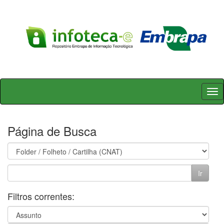
Skip
navigation
Página de Busca
Filtros correntes: