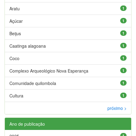
Aratu
1
Açúcar
1
Beijus
1
Caatinga alagoana
1
Coco
1
Complexo Arqueológico Nova Esperança
1
Comunidade quilombola
1
Cultura
1
próximo >
Ano de publicação
2025
1