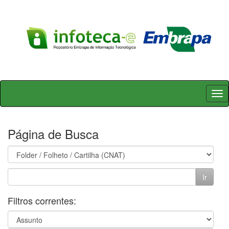
Skip
navigation
Página de Busca
Filtros correntes: