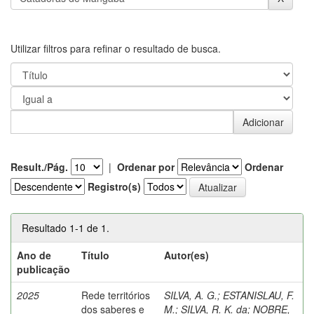
Utilizar filtros para refinar o resultado de busca.
Result./Pág.
|
Ordenar por
Ordenar
Registro(s)
Resultado 1-1 de 1.
Ano de
Título
Autor(es)
publicação
2025
Rede territórios
SILVA, A. G.
;
ESTANISLAU, F.
dos saberes e
M.
;
SILVA, R. K. da
;
NOBRE,