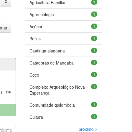
Agricultura Familiar
1
Agroecologia
1
Açúcar
1
Beijus
1
Caatinga alagoana
1
Catadoras de Mangaba
1
Coco
1
Complexo Arqueológico Nova
1
 L. DE
Esperança
Comunidade quilombola
1
Cultura
1
próximo >
Póximo