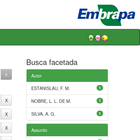
Busca facetada
Autor
ESTANISLAU, F. M.
1
NOBRE, L. L. DE M.
1
SILVA, A. G.
1
Assunto