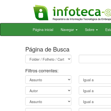
Skip
Página inicial
Navegar
Sobre
Est
navigation
Página de Busca
Filtros correntes: