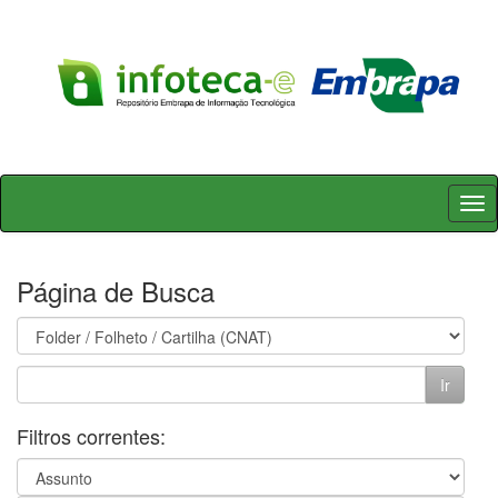
Skip
navigation
Página de Busca
Filtros correntes: