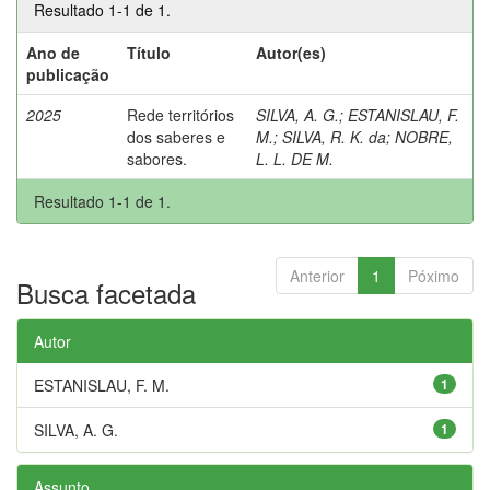
Resultado 1-1 de 1.
Ano de
Título
Autor(es)
publicação
2025
Rede territórios
SILVA, A. G.
;
ESTANISLAU, F.
dos saberes e
M.
;
SILVA, R. K. da
;
NOBRE,
sabores.
L. L. DE M.
Resultado 1-1 de 1.
Anterior
1
Póximo
Busca facetada
Autor
ESTANISLAU, F. M.
1
SILVA, A. G.
1
Assunto