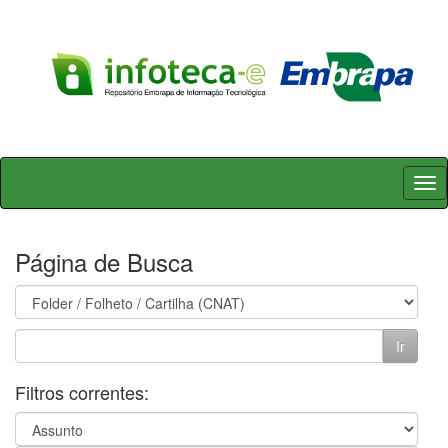
Skip
navigation
Página de Busca
Filtros correntes: