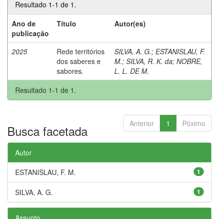
Resultado 1-1 de 1.
Ano de
Título
Autor(es)
publicação
2025
Rede territórios
SILVA, A. G.
;
ESTANISLAU, F.
dos saberes e
M.
;
SILVA, R. K. da
;
NOBRE,
sabores.
L. L. DE M.
Resultado 1-1 de 1.
Anterior
1
Póximo
Busca facetada
Autor
ESTANISLAU, F. M.
1
SILVA, A. G.
1
Assunto