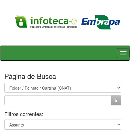
Skip
navigation
Página de Busca
Filtros correntes: