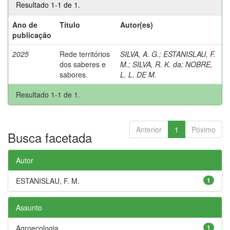
Resultado 1-1 de 1.
Ano de
Título
Autor(es)
publicação
2025
Rede territórios
SILVA, A. G.
;
ESTANISLAU, F.
dos saberes e
M.
;
SILVA, R. K. da
;
NOBRE,
sabores.
L. L. DE M.
Resultado 1-1 de 1.
Anterior
1
Póximo
Busca facetada
Autor
ESTANISLAU, F. M.
1
Assunto
Agroecologia
1