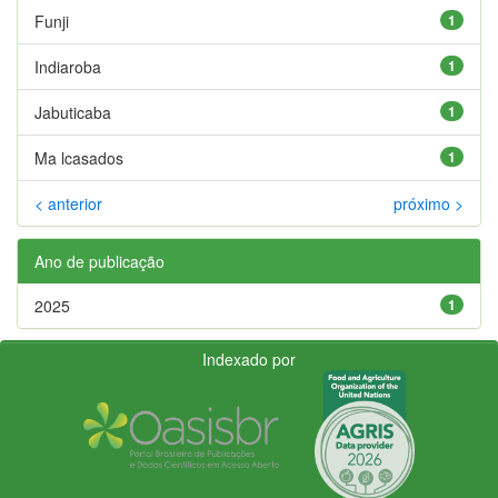
Funji
1
Indiaroba
1
Jabuticaba
1
Ma lcasados
1
< anterior
próximo >
Ano de publicação
2025
1
Indexado por