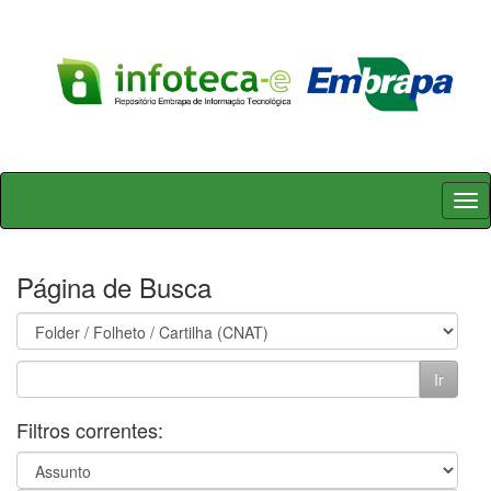
Skip
navigation
Página de Busca
Filtros correntes: