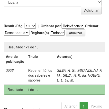
Result./Pág.
|
Ordenar por
Ordenar
Registro(s)
Resultado 1-1 de 1.
Ano de
Título
Autor(es)
publicação
2025
Rede territórios
SILVA, A. G.
;
ESTANISLAU, F.
dos saberes e
M.
;
SILVA, R. K. da
;
NOBRE,
sabores.
L. L. DE M.
Resultado 1-1 de 1.
Anterior
1
Póximo