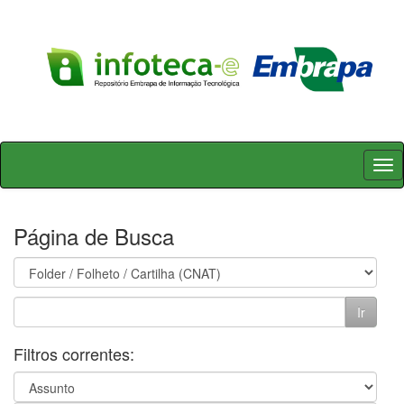
Skip
navigation
Página de Busca
Filtros correntes: