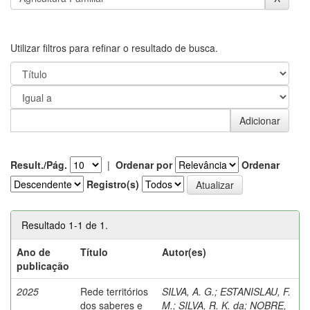
Utilizar filtros para refinar o resultado de busca.
Result./Pág.
|
Ordenar por
Ordenar
Registro(s)
Resultado 1-1 de 1.
Ano de
Título
Autor(es)
publicação
2025
Rede territórios
SILVA, A. G.
;
ESTANISLAU, F.
dos saberes e
M.
;
SILVA, R. K. da
;
NOBRE,