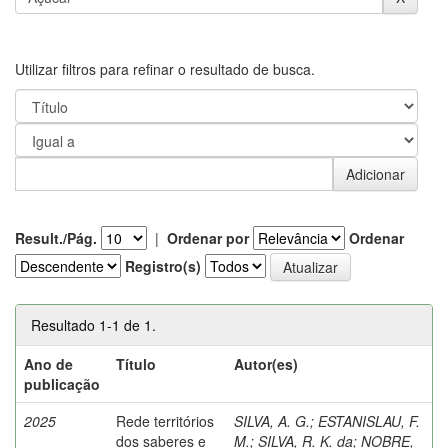
Utilizar filtros para refinar o resultado de busca.
Result./Pág.
|
Ordenar por
Ordenar
Registro(s)
Resultado 1-1 de 1.
Ano de
Título
Autor(es)
publicação
2025
Rede territórios
SILVA, A. G.
;
ESTANISLAU, F.
dos saberes e
M.
;
SILVA, R. K. da
;
NOBRE,