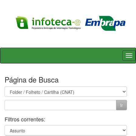
Skip
navigation
Página de Busca
Filtros correntes: