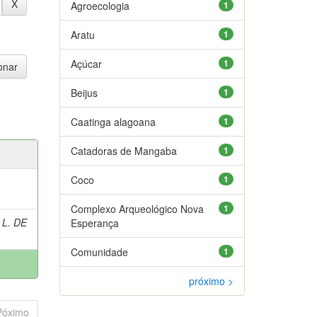
Agroecologia
1
Aratu
1
Açúcar
1
Beijus
1
Caatinga alagoana
1
Catadoras de Mangaba
1
Coco
1
Complexo Arqueológico Nova
1
 L. DE
Esperança
Comunidade
1
próximo >
Póximo