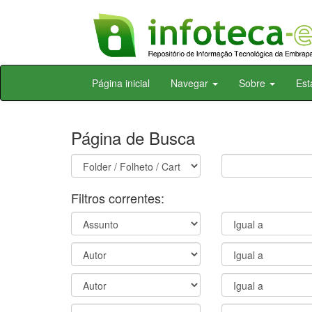
Skip
Página inicial
Navegar
Sobre
Est
navigation
Página de Busca
Filtros correntes: