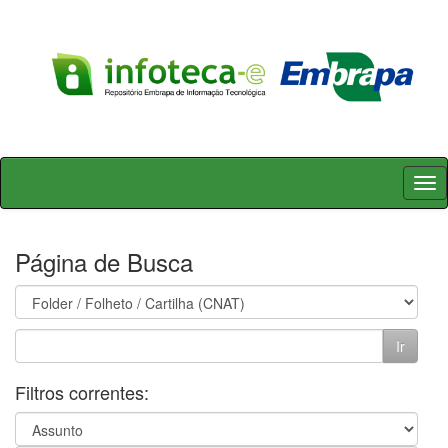
Skip
navigation
Página de Busca
Filtros correntes: