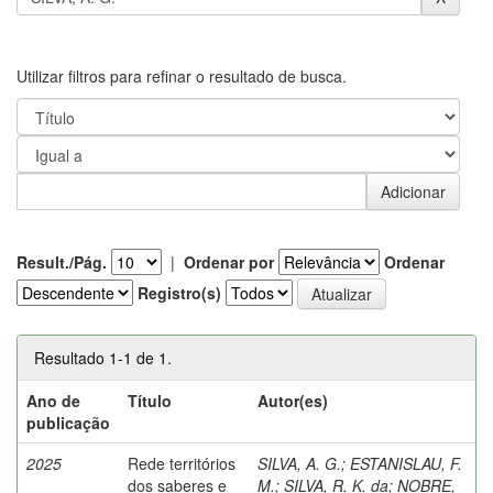
Utilizar filtros para refinar o resultado de busca.
Result./Pág.
|
Ordenar por
Ordenar
Registro(s)
Resultado 1-1 de 1.
Ano de
Título
Autor(es)
publicação
2025
Rede territórios
SILVA, A. G.
;
ESTANISLAU, F.
dos saberes e
M.
;
SILVA, R. K. da
;
NOBRE,