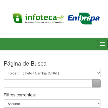
Skip
navigation
Página de Busca
Filtros correntes: