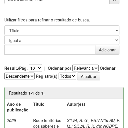
Utilizar filtros para refinar o resultado de busca.
Result./Pág.
|
Ordenar por
Ordenar
Registro(s)
Resultado 1-1 de 1.
Ano de
Título
Autor(es)
publicação
2025
Rede territórios
SILVA, A. G.
;
ESTANISLAU, F.
dos saberes e
M.
;
SILVA, R. K. da
;
NOBRE,