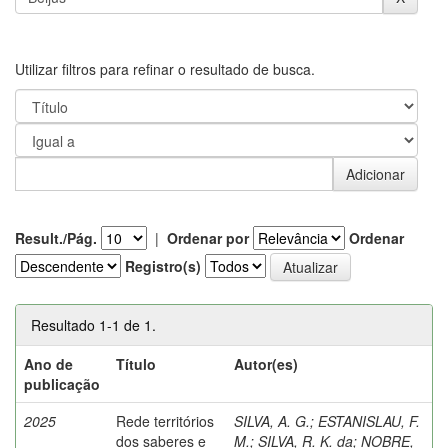
Utilizar filtros para refinar o resultado de busca.
Result./Pág.
|
Ordenar por
Ordenar
Registro(s)
Resultado 1-1 de 1.
Ano de
Título
Autor(es)
publicação
2025
Rede territórios
SILVA, A. G.
;
ESTANISLAU, F.
dos saberes e
M.
;
SILVA, R. K. da
;
NOBRE,