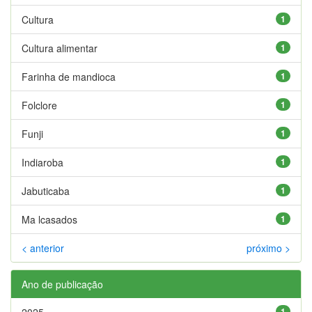
Cultura
1
Cultura alimentar
1
Farinha de mandioca
1
Folclore
1
Funji
1
Indiaroba
1
Jabuticaba
1
Ma lcasados
1
< anterior
próximo >
Ano de publicação
2025
1