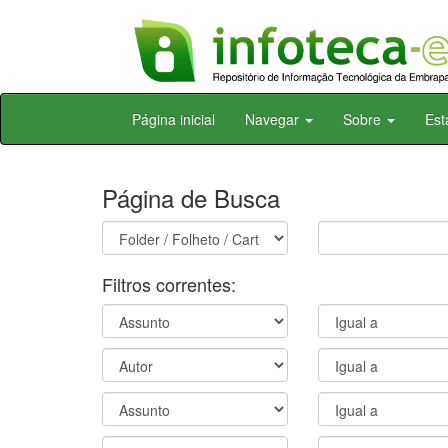
Skip
Página inicial
Navegar
Sobre
Est
navigation
Página de Busca
Filtros correntes: