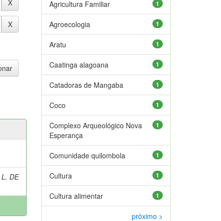
Agricultura Familiar
1
Agroecologia
1
Aratu
1
Caatinga alagoana
1
Catadoras de Mangaba
1
Coco
1
Complexo Arqueológico Nova
1
Esperança
Comunidade quilombola
1
Cultura
1
 L. DE
Cultura alimentar
1
próximo >