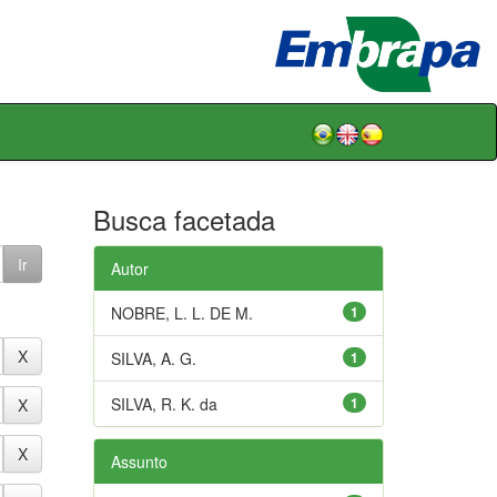
Busca facetada
Autor
NOBRE, L. L. DE M.
1
SILVA, A. G.
1
SILVA, R. K. da
1
Assunto