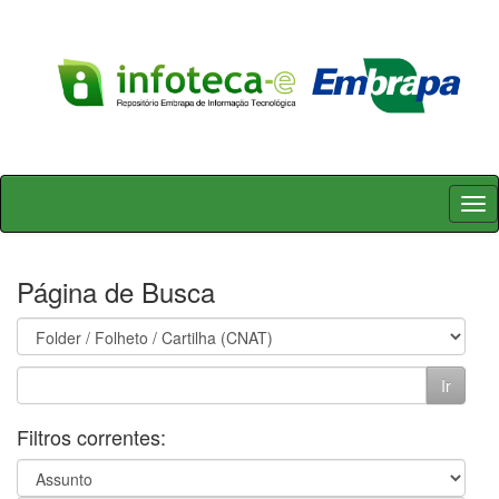
Skip
navigation
Página de Busca
Filtros correntes: