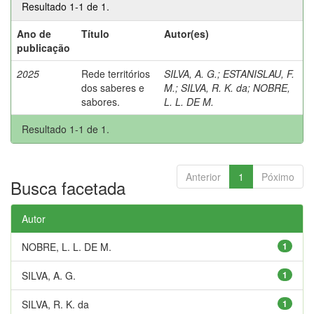
Resultado 1-1 de 1.
Ano de
Título
Autor(es)
publicação
2025
Rede territórios
SILVA, A. G.
;
ESTANISLAU, F.
dos saberes e
M.
;
SILVA, R. K. da
;
NOBRE,
sabores.
L. L. DE M.
Resultado 1-1 de 1.
Anterior
1
Póximo
Busca facetada
Autor
NOBRE, L. L. DE M.
1
SILVA, A. G.
1
SILVA, R. K. da
1