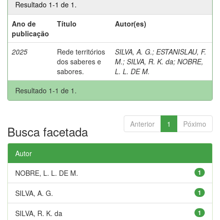
Resultado 1-1 de 1.
Ano de
Título
Autor(es)
publicação
2025
Rede territórios
SILVA, A. G.
;
ESTANISLAU, F.
dos saberes e
M.
;
SILVA, R. K. da
;
NOBRE,
sabores.
L. L. DE M.
Resultado 1-1 de 1.
Anterior
1
Póximo
Busca facetada
Autor
NOBRE, L. L. DE M.
1
SILVA, A. G.
1
SILVA, R. K. da
1