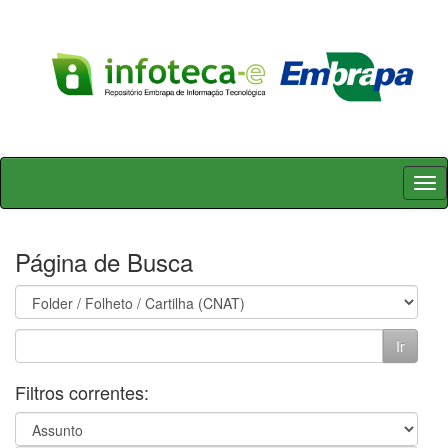
Skip
navigation
Página de Busca
Filtros correntes: