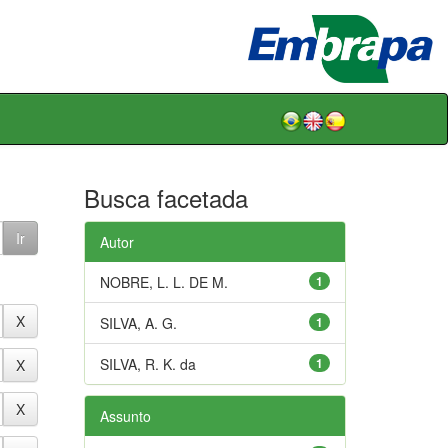
Busca facetada
Autor
NOBRE, L. L. DE M.
1
SILVA, A. G.
1
SILVA, R. K. da
1
Assunto