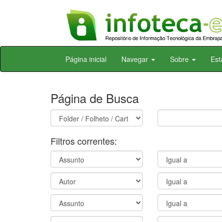
Skip
Página inicial
Navegar
Sobre
Est
navigation
Página de Busca
Filtros correntes: