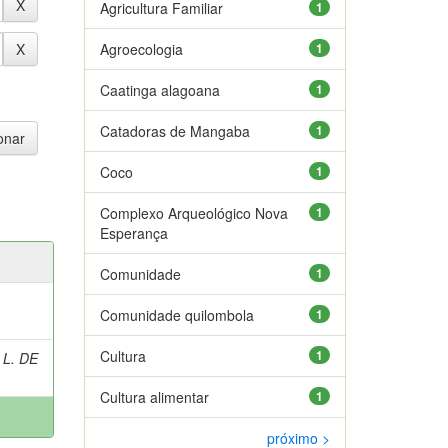
Agricultura Familiar
1
Agroecologia
1
Caatinga alagoana
1
Catadoras de Mangaba
1
Coco
1
Complexo Arqueológico Nova
1
Esperança
Comunidade
1
Comunidade quilombola
1
Cultura
1
 L. DE
Cultura alimentar
1
próximo >