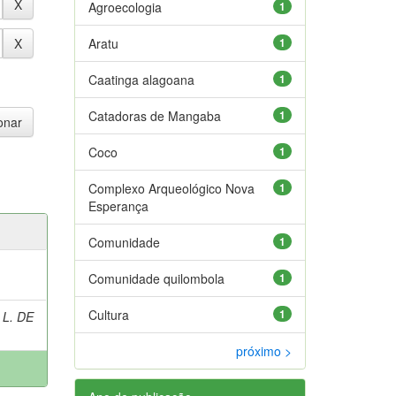
Agroecologia
1
Aratu
1
Caatinga alagoana
1
Catadoras de Mangaba
1
Coco
1
Complexo Arqueológico Nova
1
Esperança
Comunidade
1
Comunidade quilombola
1
Cultura
1
 L. DE
próximo >