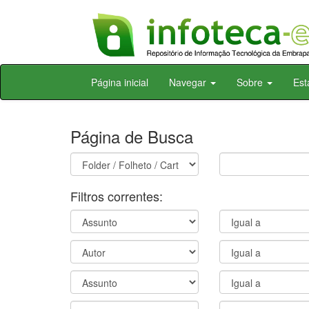
Skip
Página inicial
Navegar
Sobre
Est
navigation
Página de Busca
Filtros correntes: