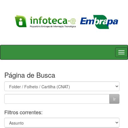
Skip
navigation
Página de Busca
Filtros correntes: