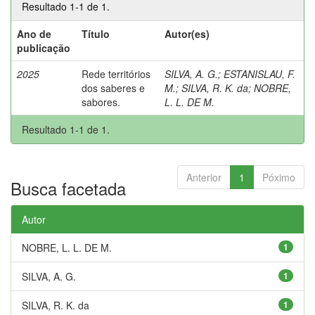
Resultado 1-1 de 1.
Ano de
Título
Autor(es)
publicação
2025
Rede territórios
SILVA, A. G.
;
ESTANISLAU, F.
dos saberes e
M.
;
SILVA, R. K. da
;
NOBRE,
sabores.
L. L. DE M.
Resultado 1-1 de 1.
Anterior
1
Póximo
Busca facetada
Autor
NOBRE, L. L. DE M.
1
SILVA, A. G.
1
SILVA, R. K. da
1