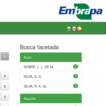
Busca facetada
Autor
NOBRE, L. L. DE M.
1
SILVA, A. G.
1
SILVA, R. K. da
1
Assunto