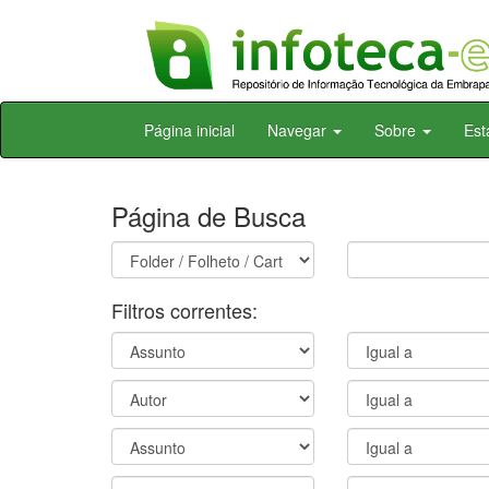
Skip
Página inicial
Navegar
Sobre
Est
navigation
Página de Busca
Filtros correntes: