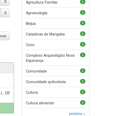
Agricultura Familiar
1
Agroecologia
1
Beijus
1
Catadoras de Mangaba
1
Coco
1
Complexo Arqueológico Nova
1
Esperança
Comunidade
1
Comunidade quilombola
1
Cultura
1
 L. DE
Cultura alimentar
1
próximo >