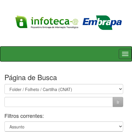
Skip
navigation
Página de Busca
Filtros correntes: