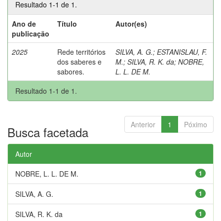
Resultado 1-1 de 1.
Ano de
Título
Autor(es)
publicação
2025
Rede territórios
SILVA, A. G.
;
ESTANISLAU, F.
dos saberes e
M.
;
SILVA, R. K. da
;
NOBRE,
sabores.
L. L. DE M.
Resultado 1-1 de 1.
Anterior
1
Póximo
Busca facetada
Autor
NOBRE, L. L. DE M.
1
SILVA, A. G.
1
SILVA, R. K. da
1