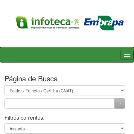
Skip
navigation
Página de Busca
Filtros correntes: