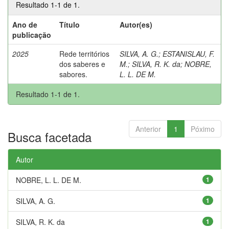
Resultado 1-1 de 1.
Ano de
Título
Autor(es)
publicação
2025
Rede territórios
SILVA, A. G.
;
ESTANISLAU, F.
dos saberes e
M.
;
SILVA, R. K. da
;
NOBRE,
sabores.
L. L. DE M.
Resultado 1-1 de 1.
Anterior
1
Póximo
Busca facetada
Autor
NOBRE, L. L. DE M.
1
SILVA, A. G.
1
SILVA, R. K. da
1