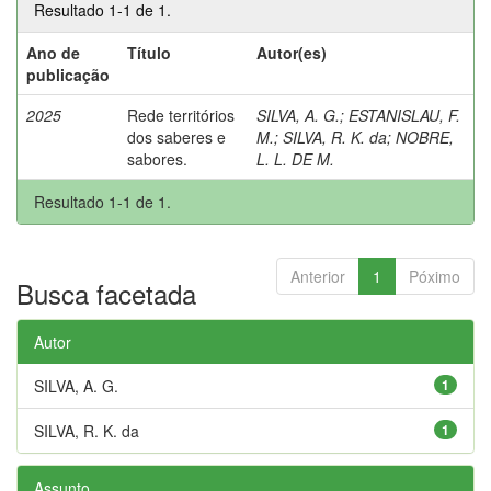
Resultado 1-1 de 1.
Ano de
Título
Autor(es)
publicação
2025
Rede territórios
SILVA, A. G.
;
ESTANISLAU, F.
dos saberes e
M.
;
SILVA, R. K. da
;
NOBRE,
sabores.
L. L. DE M.
Resultado 1-1 de 1.
Anterior
1
Póximo
Busca facetada
Autor
SILVA, A. G.
1
SILVA, R. K. da
1
Assunto