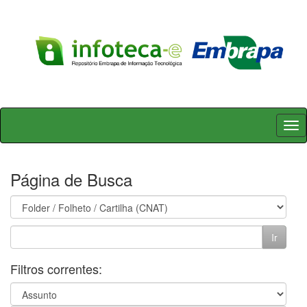
Skip
navigation
Página de Busca
Filtros correntes: