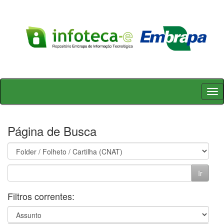
Skip
navigation
Página de Busca
Filtros correntes: