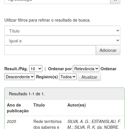
Utilizar filtros para refinar o resultado de busca.
Result./Pág.
|
Ordenar por
Ordenar
Registro(s)
Resultado 1-1 de 1.
Ano de
Título
Autor(es)
publicação
2025
Rede territórios
SILVA, A. G.
;
ESTANISLAU, F.
dos saberes e
M.
;
SILVA, R. K. da
;
NOBRE,