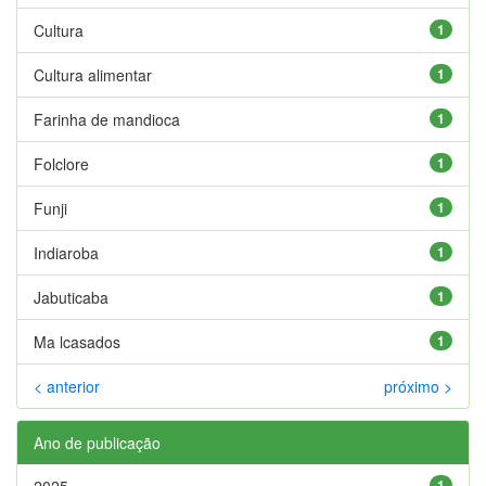
Cultura
1
Cultura alimentar
1
Farinha de mandioca
1
Folclore
1
Funji
1
Indiaroba
1
Jabuticaba
1
Ma lcasados
1
< anterior
próximo >
Ano de publicação
2025
1