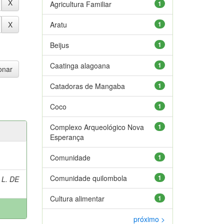
Agricultura Familiar
1
Aratu
1
Beijus
1
Caatinga alagoana
1
Catadoras de Mangaba
1
Coco
1
Complexo Arqueológico Nova
1
Esperança
Comunidade
1
Comunidade quilombola
1
 L. DE
Cultura alimentar
1
próximo >