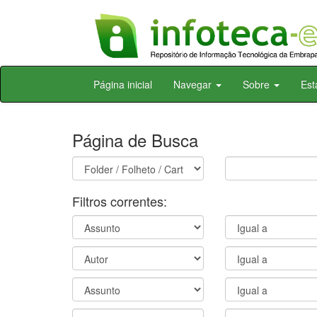
Skip
Página inicial
Navegar
Sobre
Est
navigation
Página de Busca
Filtros correntes: