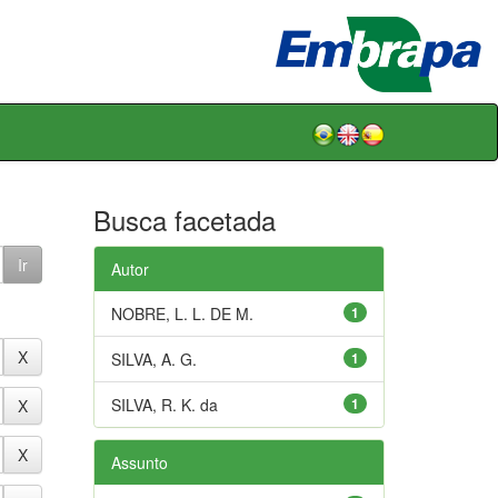
Busca facetada
Autor
NOBRE, L. L. DE M.
1
SILVA, A. G.
1
SILVA, R. K. da
1
Assunto