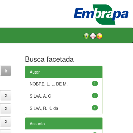
Busca facetada
Autor
NOBRE, L. L. DE M.
1
SILVA, A. G.
1
SILVA, R. K. da
1
Assunto