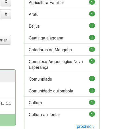
Agricultura Familiar
1
Aratu
1
Beijus
1
Caatinga alagoana
1
Catadoras de Mangaba
1
Complexo Arqueológico Nova
1
Esperança
Comunidade
1
Comunidade quilombola
1
Cultura
1
 L. DE
Cultura alimentar
1
próximo >