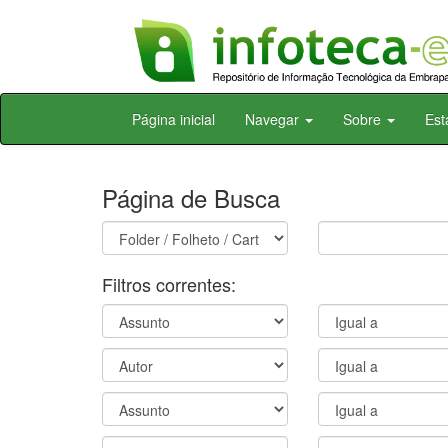
Skip
Página inicial
Navegar
Sobre
Est
navigation
Página de Busca
Filtros correntes: