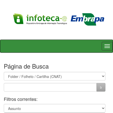
Skip
navigation
Página de Busca
Filtros correntes: