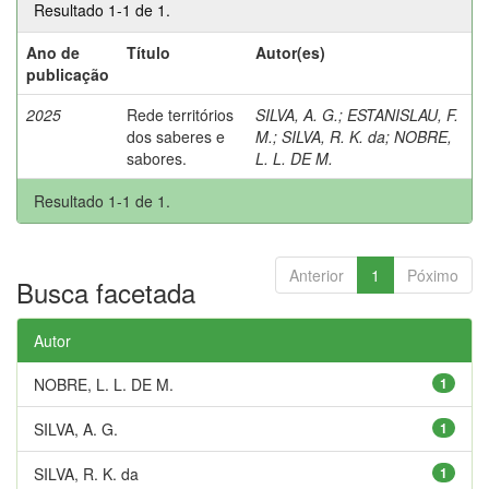
Resultado 1-1 de 1.
Ano de
Título
Autor(es)
publicação
2025
Rede territórios
SILVA, A. G.
;
ESTANISLAU, F.
dos saberes e
M.
;
SILVA, R. K. da
;
NOBRE,
sabores.
L. L. DE M.
Resultado 1-1 de 1.
Anterior
1
Póximo
Busca facetada
Autor
NOBRE, L. L. DE M.
1
SILVA, A. G.
1
SILVA, R. K. da
1