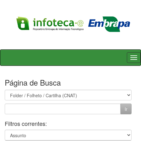
Skip
navigation
Página de Busca
Filtros correntes: