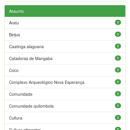
Assunto
Aratu
1
Beijus
1
Caatinga alagoana
1
Catadoras de Mangaba
1
Coco
1
Complexo Arqueológico Nova Esperança
1
Comunidade
1
Comunidade quilombola
1
Cultura
1
Cultura alimentar
1