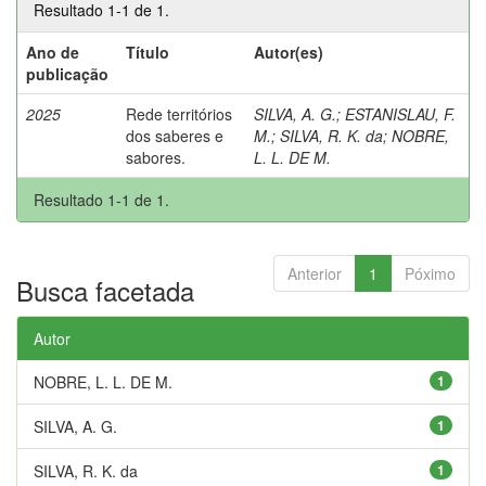
Resultado 1-1 de 1.
Ano de
Título
Autor(es)
publicação
2025
Rede territórios
SILVA, A. G.
;
ESTANISLAU, F.
dos saberes e
M.
;
SILVA, R. K. da
;
NOBRE,
sabores.
L. L. DE M.
Resultado 1-1 de 1.
Anterior
1
Póximo
Busca facetada
Autor
NOBRE, L. L. DE M.
1
SILVA, A. G.
1
SILVA, R. K. da
1