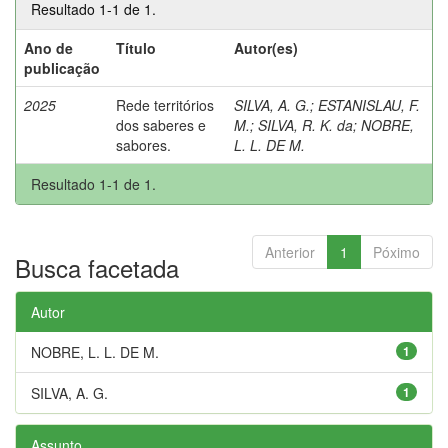
Resultado 1-1 de 1.
Ano de
Título
Autor(es)
publicação
2025
Rede territórios
SILVA, A. G.
;
ESTANISLAU, F.
dos saberes e
M.
;
SILVA, R. K. da
;
NOBRE,
sabores.
L. L. DE M.
Resultado 1-1 de 1.
Anterior
1
Póximo
Busca facetada
Autor
NOBRE, L. L. DE M.
1
SILVA, A. G.
1
Assunto