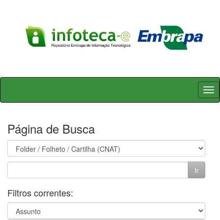
Skip
navigation
Página de Busca
Filtros correntes: