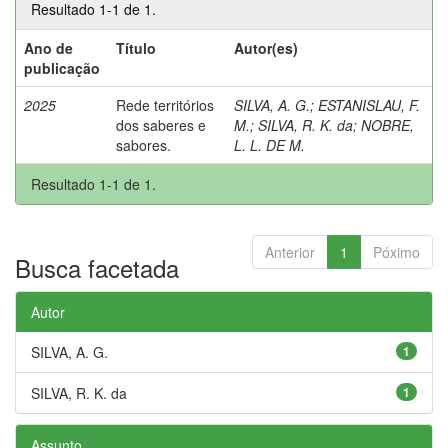
Resultado 1-1 de 1.
Ano de
Título
Autor(es)
publicação
2025
Rede territórios
SILVA, A. G.
;
ESTANISLAU, F.
dos saberes e
M.
;
SILVA, R. K. da
;
NOBRE,
sabores.
L. L. DE M.
Resultado 1-1 de 1.
Anterior
1
Póximo
Busca facetada
Autor
SILVA, A. G.
1
SILVA, R. K. da
1
Assunto