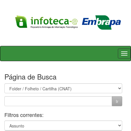
Skip
navigation
Página de Busca
Filtros correntes: