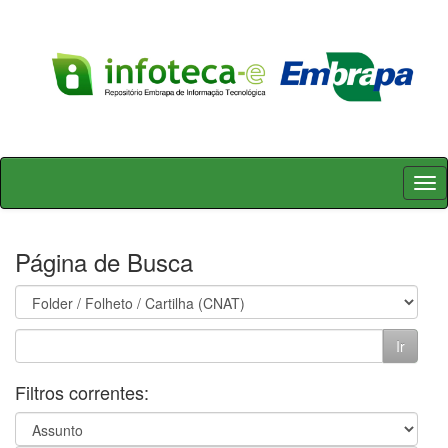
Skip
navigation
Página de Busca
Filtros correntes: