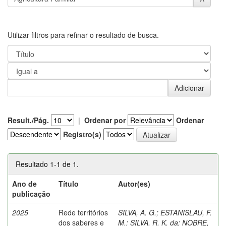
Utilizar filtros para refinar o resultado de busca.
Result./Pág.
|
Ordenar por
Ordenar
Registro(s)
Resultado 1-1 de 1.
Ano de
Título
Autor(es)
publicação
2025
Rede territórios
SILVA, A. G.
;
ESTANISLAU, F.
dos saberes e
M.
;
SILVA, R. K. da
;
NOBRE,