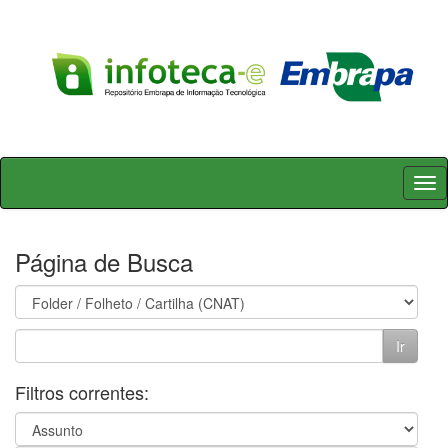
Skip
navigation
Página de Busca
Filtros correntes: