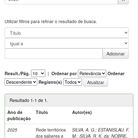
Utilizar filtros para refinar o resultado de busca.
Result./Pág.
|
Ordenar por
Ordenar
Registro(s)
Resultado 1-1 de 1.
Ano de
Título
Autor(es)
publicação
2025
Rede territórios
SILVA, A. G.
;
ESTANISLAU, F.
dos saberes e
M.
;
SILVA, R. K. da
;
NOBRE,